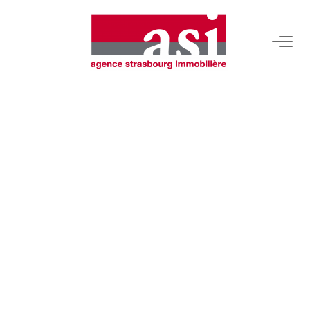
VENDRE
Estimez Votre Bien
Pourquoi Nous Choisir ?
ACHETER
LOUER
Consulter Nos Annonces
Dossier Locataire