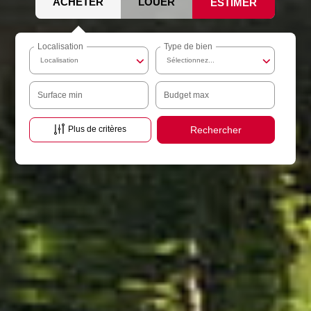
ACHETER
LOUER
ESTIMER
Localisation
Type de bien
Localisation
Sélectionnez...
Surface min
Budget max
Plus de critères