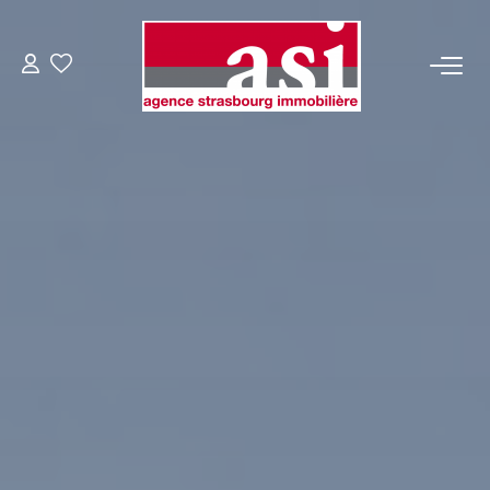
VENDRE
Estimez Votre Bien
Pourquoi Nous Choisir ?
ACHETER
LOUER
Consulter Nos Annonces
Dossier Locataire