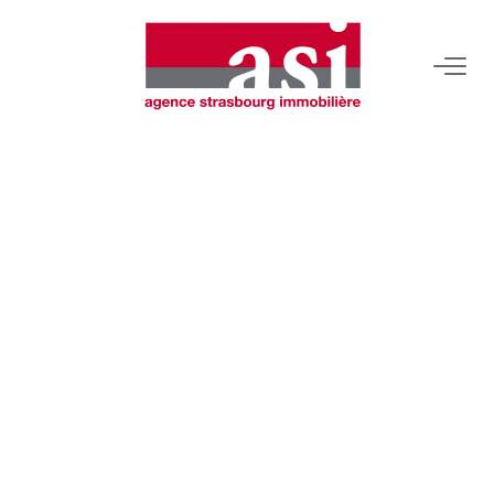
VENDRE
Estimez Votre Bien
Pourquoi Nous Choisir ?
ACHETER
LOUER
Consulter Nos Annonces
Dossier Locataire