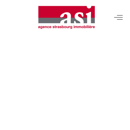
VENDRE
Estimez Votre Bien
Pourquoi Nous Choisir ?
ACHETER
LOUER
Consulter Nos Annonces
Dossier Locataire