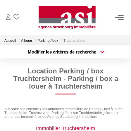
VENDRE
Accueil
A louer
Parking / box
Truchtersheim
Estimez Votre Bien
Modifier les critères de recherche
Pourquoi Nous Choisir ?
Type de transaction
Localisation
Acheter
Localisation
Location Parking / box
Type de bien
ACHETER
Surface min
Sélectionnez...
Truchtersheim - Parking / box a
louer à Truchtersheim
Plus de critères
Budget max
LOUER
Créer une alerte
Consulter Nos Annonces
Sur notre site consultez les annonces immobilière de Parking / box à louer
Truchtersheim. Trouvez votre Parking / box sur Truchtersheim grâce aux
Dossier Locataire
annonces immobilières de Agence Strasbourg Immobilière.
Immobilier Truchtersheim