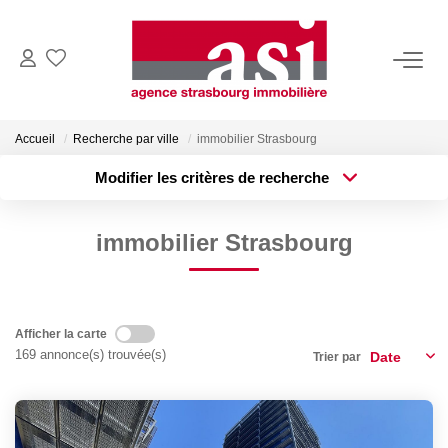
VENDRE
Accueil
Recherche par ville
immobilier Strasbourg
Estimez Votre Bien
Modifier les critères de recherche
Pourquoi Nous Choisir ?
Type de transaction
Localisation
Acheter
Localisation
immobilier Strasbourg
Type de bien
ACHETER
Surface min
Sélectionnez...
Plus de critères
Budget max
LOUER
Afficher la carte
169 annonce(s) trouvée(s)
Trier par
Créer une alerte
Consulter Nos Annonces
Dossier Locataire