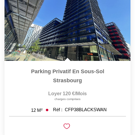
GÉRER
SYNDIC
IMMEUBLE
ASSURANCE
Parking Privatif En Sous-Sol
CONTACT
Strasbourg
Nos Agences
Loyer 120 €/mois
charges comprises
Réf :
CFP38BLACKSWAN
12
M²
ESPACE CLIENT