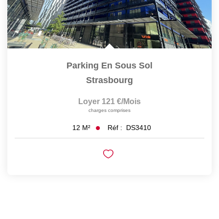
Parking En Sous Sol
Strasbourg
Loyer 121 €/mois
charges comprises
Réf :
DS3410
12
M²