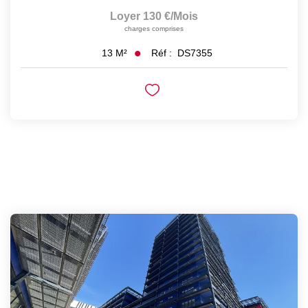
Loyer 130 €/mois
charges comprises
Réf :
DS7355
13
M²