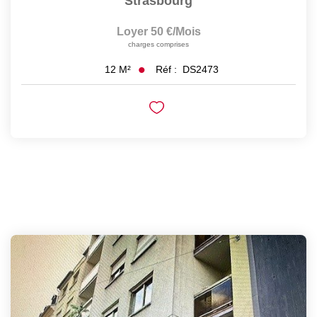
Strasbourg
Loyer 50 €/mois
charges comprises
Réf :
DS2473
12
M²