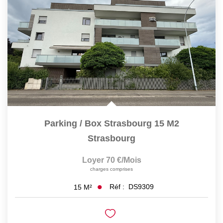
Parking / Box Strasbourg 15 M2
Strasbourg
Loyer 70 €/mois
charges comprises
Réf :
DS9309
15
M²