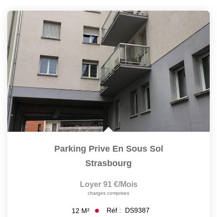
Parking Prive En Sous Sol
Strasbourg
Loyer 91 €/mois
charges comprises
Réf :
DS9387
12
M²