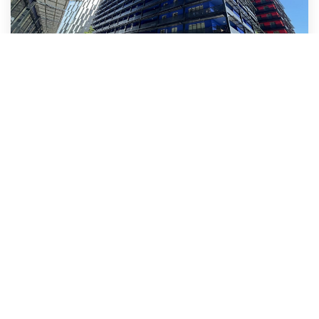
Parking Privatif En Sous-Sol
Strasbourg
Loyer 120 €/mois
charges comprises
Réf :
CFP38BLACKSWAN
12
M²