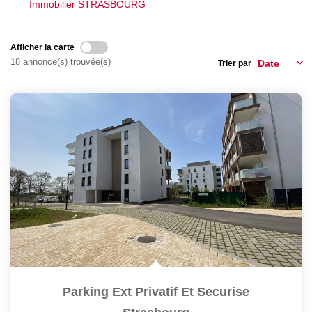
GÉRER
Immobilier STRASBOURG
SYNDIC
Afficher la carte
18 annonce(s) trouvée(s)
Trier par
IMMEUBLE
ASSURANCE
CONTACT
Nos Agences
ESPACE CLIENT
Parking Ext Privatif Et Securise