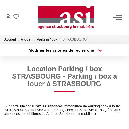
VENDRE
Accueil
A louer
Parking / box
STRASBOURG
Estimez Votre Bien
Modifier les critères de recherche
Pourquoi Nous Choisir ?
Localisation
Type de transaction
Surface min
Location Parking / box
Type de bien
ACHETER
STRASBOURG - Parking / box a
Plus de critères
Budget max
louer à STRASBOURG
LOUER
Créer une alerte
Consulter Nos Annonces
Sur notre site consultez les annonces immobilière de Parking / box à louer
Dossier Locataire
STRASBOURG. Trouvez votre Parking / box sur STRASBOURG grâce aux
annonces immobilières de Agence Strasbourg Immobilière.