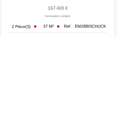
167 400 €
honoraires compris
37
M²
Réf :
EM28BISCHUCK
2
Pièce(s)
Exclusif