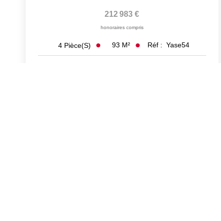
212 983 €
honoraires compris
93
M²
Réf :
Yase54
4
Pièce(s)
Exclusif