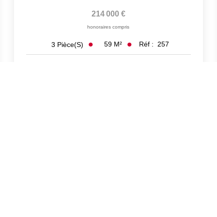
214 000 €
honoraires compris
59
M²
Réf :
257
3
Pièce(s)
Exclusif