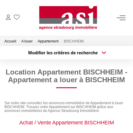
VENDRE
Accueil
A louer
Appartement
BISCHHEIM
Estimez Votre Bien
Modifier les critères de recherche
Pourquoi Nous Choisir ?
Type de transaction
Localisation
Acheter
Localisation
Location Appartement BISCHHEIM -
Type de bien
ACHETER
Surface min
Sélectionnez...
Appartement a louer à BISCHHEIM
Plus de critères
Budget max
LOUER
Sur notre site consultez les annonces immobilière de Appartement à louer
BISCHHEIM. Trouvez votre Appartement sur BISCHHEIM grâce aux
Créer une alerte
Consulter Nos Annonces
annonces immobilières de Agence Strasbourg Immobilière.
Dossier Locataire
Achat / Vente Appartement BISCHHEIM