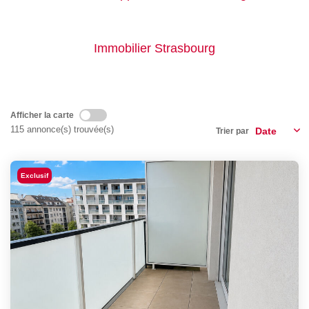
GÉRER
Immobilier Strasbourg
SYNDIC
IMMEUBLE
Afficher la carte
115 annonce(s) trouvée(s)
Trier par
ASSURANCE
CONTACT
Exclusif
Nos Agences
ESPACE CLIENT