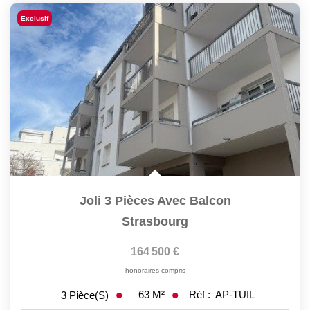
Exclusif
Joli 3 Pièces Avec Balcon
Strasbourg
164 500 €
honoraires compris
63
M²
Réf :
AP-TUIL
3
Pièce(s)