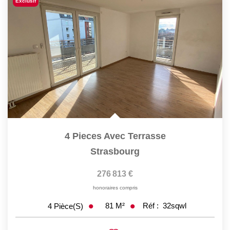
Exclusif
4 Pieces Avec Terrasse
Strasbourg
276 813 €
honoraires compris
81
M²
Réf :
32sqwl
4
Pièce(s)