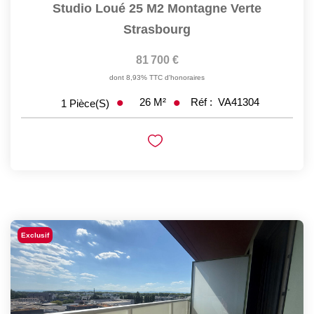
Studio Loué 25 M2 Montagne Verte
Strasbourg
81 700 €
dont 8,93% TTC d'honoraires
26
M²
Réf :
VA41304
1
Pièce(s)
Exclusif