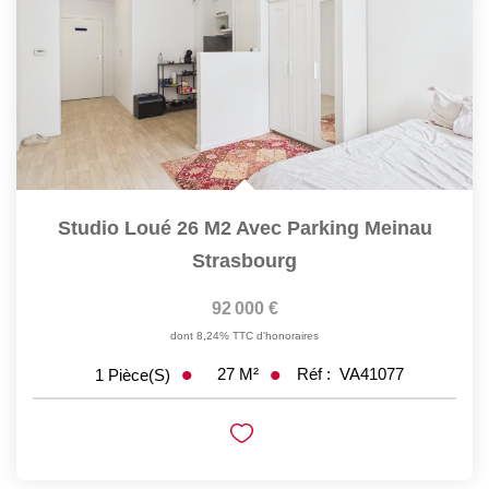
Studio Loué 26 M2 Avec Parking Meinau
Strasbourg
92 000 €
dont 8,24% TTC d'honoraires
27
M²
Réf :
VA41077
1
Pièce(s)