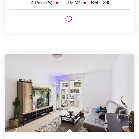
102
M²
Réf :
395
4
Pièce(s)