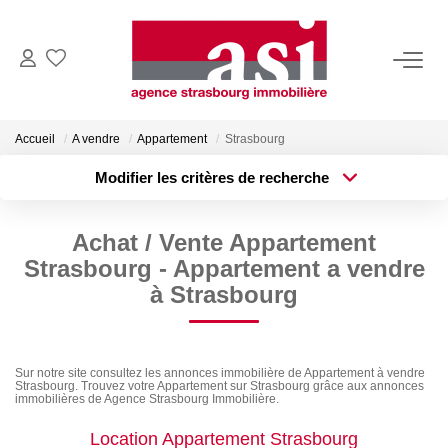
VENDRE
Accueil
A vendre
Appartement
Strasbourg
Estimez Votre Bien
Modifier les critères de recherche
Pourquoi Nous Choisir ?
Type de transaction
Localisation
Acheter
Localisation
Achat / Vente Appartement
Type de bien
ACHETER
Surface min
Sélectionnez...
Strasbourg - Appartement a vendre
à Strasbourg
Plus de critères
Budget max
LOUER
Créer une alerte
Consulter Nos Annonces
Sur notre site consultez les annonces immobilière de Appartement à vendre
Strasbourg. Trouvez votre Appartement sur Strasbourg grâce aux annonces
Dossier Locataire
immobilières de Agence Strasbourg Immobilière.
Location Appartement Strasbourg