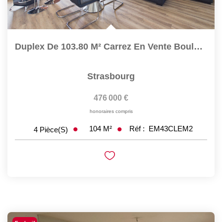
Duplex De 103.80 M² Carrez En Vente Boulevard Clemenceau
Strasbourg
476 000 €
honoraires compris
104
M²
Réf :
EM43CLEM2
4
Pièce(s)