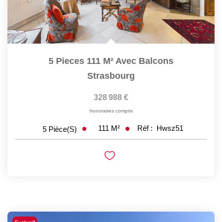
5 Pieces 111 M² Avec Balcons
Strasbourg
328 988 €
honoraires compris
111
M²
Réf :
Hwsz51
5
Pièce(s)