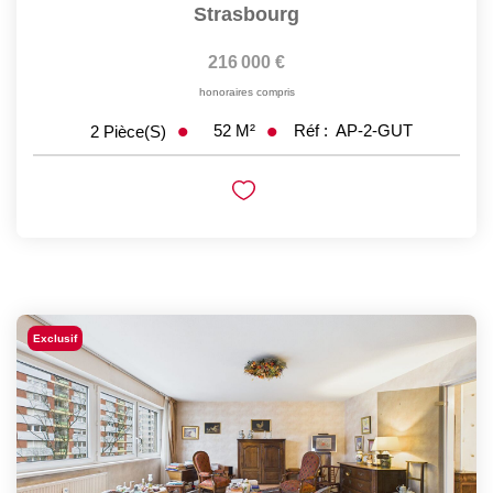
Strasbourg
216 000 €
honoraires compris
52
M²
Réf :
AP-2-GUT
2
Pièce(s)
Exclusif