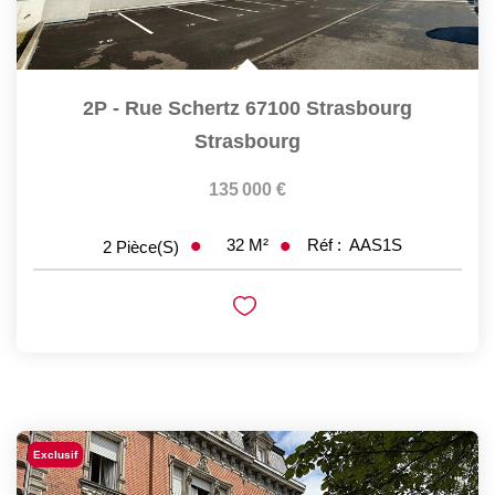
2P - Rue Schertz 67100 Strasbourg
Strasbourg
135 000 €
32
M²
Réf :
AAS1S
2
Pièce(s)
Exclusif