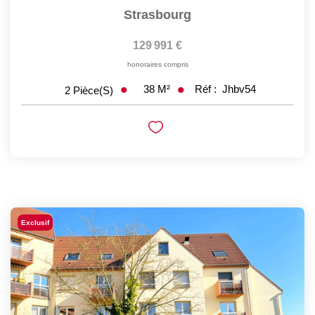
Strasbourg
129 991 €
honoraires compris
38
M²
Réf :
Jhbv54
2
Pièce(s)
Exclusif