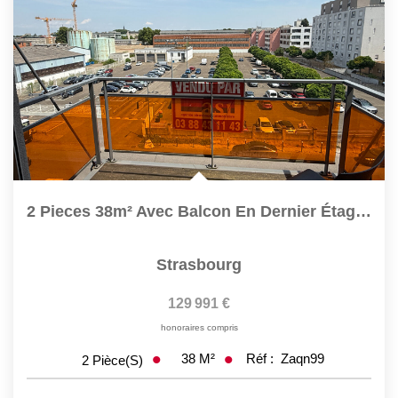
2 Pieces 38m² Avec Balcon En Dernier Étage Et Parking...
Strasbourg
129 991 €
honoraires compris
38
M²
Réf :
Zaqn99
2
Pièce(s)