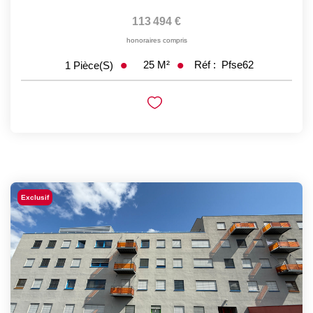
113 494 €
honoraires compris
25
M²
Réf :
Pfse62
1
Pièce(s)
Exclusif