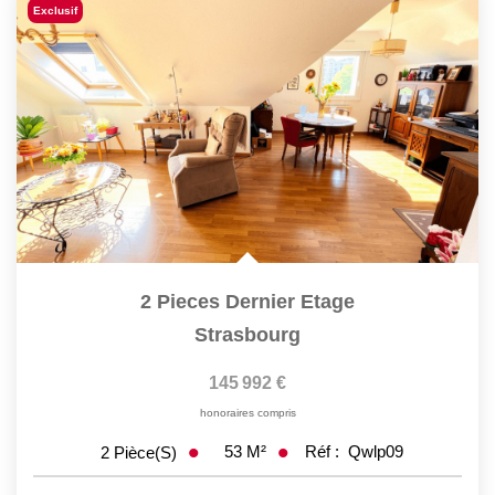
Exclusif
2 Pieces Dernier Etage
Strasbourg
145 992 €
honoraires compris
53
M²
Réf :
Qwlp09
2
Pièce(s)