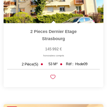
2 Pieces Dernier Etage
Strasbourg
145 992 €
honoraires compris
53
M²
Réf :
Hsde09
2
Pièce(s)