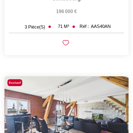
196 000 €
71
M²
Réf :
AAS40AN
3
Pièce(s)
Exclusif