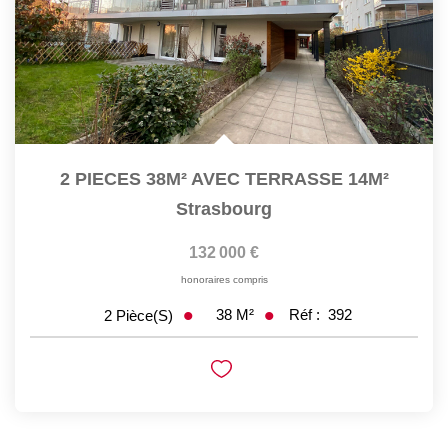
2 PIECES 38M² AVEC TERRASSE 14M²
Strasbourg
132 000 €
honoraires compris
38
M²
Réf :
392
2
Pièce(s)