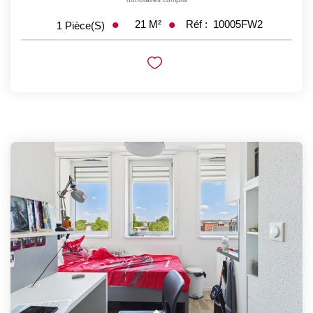
21
M²
Réf :
10005FW2
1
Pièce(s)