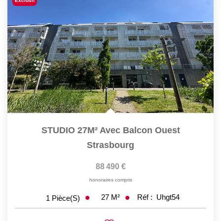
Exclusif
STUDIO 27M² Avec Balcon Ouest
Strasbourg
88 490 €
honoraires compris
27
M²
Réf :
Uhgt54
1
Pièce(s)