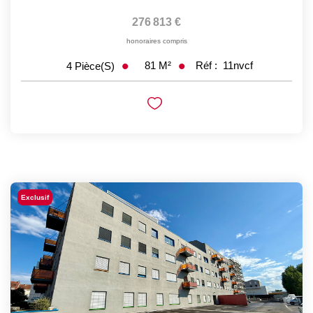
276 813 €
honoraires compris
81
M²
Réf :
11nvcf
4
Pièce(s)
Exclusif