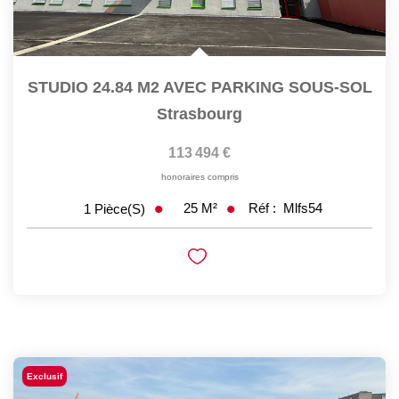
STUDIO 24.84 M2 AVEC PARKING SOUS-SOL
Strasbourg
113 494 €
honoraires compris
25
M²
Réf :
Mlfs54
1
Pièce(s)
Exclusif