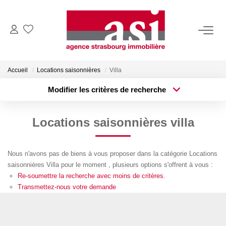
VENDRE
Accueil
Locations saisonnières
Villa
Estimez Votre Bien
Modifier les critères de recherche
Pourquoi Nous Choisir ?
Type de transaction
Localisation
Acheter
Localisation
Locations saisonnières villa
Type de bien
ACHETER
Surface min
Sélectionnez...
Nous n'avons pas de biens à vous proposer dans la catégorie Locations
Plus de critères
Budget max
LOUER
saisonnières Villa pour le moment , plusieurs options s'offrent à vous :
Re-soumettre la recherche avec moins de critères.
Créer une alerte
Consulter Nos Annonces
Transmettez-nous votre demande
Dossier Locataire