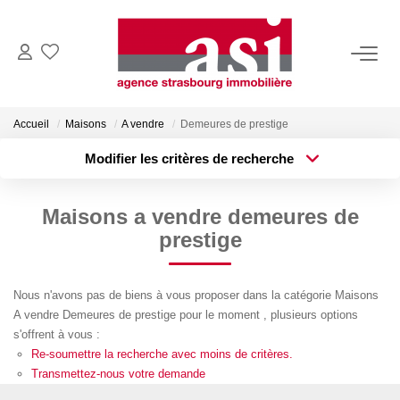
VENDRE
Accueil
Maisons
A vendre
Demeures de prestige
Estimez Votre Bien
Modifier les critères de recherche
Pourquoi Nous Choisir ?
Type de transaction
Localisation
Acheter
Localisation
Maisons a vendre demeures de
Type de bien
ACHETER
Surface min
Sélectionnez...
prestige
Plus de critères
Budget max
LOUER
Nous n'avons pas de biens à vous proposer dans la catégorie Maisons
A vendre Demeures de prestige pour le moment , plusieurs options
Créer une alerte
Consulter Nos Annonces
s'offrent à vous :
Dossier Locataire
Re-soumettre la recherche avec moins de critères.
Transmettez-nous votre demande