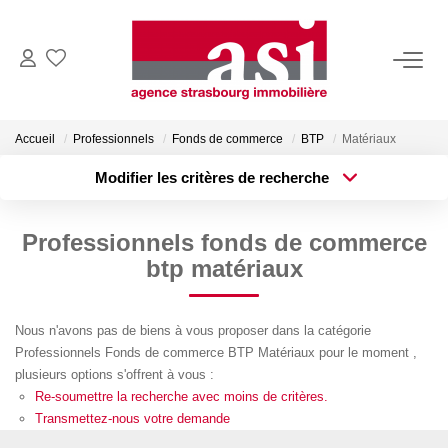
VENDRE
Accueil
Professionnels
Fonds de commerce
BTP
Matériaux
Estimez Votre Bien
Modifier les critères de recherche
Pourquoi Nous Choisir ?
Type de transaction
Localisation
Acheter
Localisation
Professionnels fonds de commerce
Type de bien
ACHETER
Surface min
Sélectionnez...
btp matériaux
Plus de critères
Budget max
LOUER
Nous n'avons pas de biens à vous proposer dans la catégorie
Professionnels Fonds de commerce BTP Matériaux pour le moment ,
Créer une alerte
Consulter Nos Annonces
plusieurs options s'offrent à vous :
Dossier Locataire
Re-soumettre la recherche avec moins de critères.
Transmettez-nous votre demande