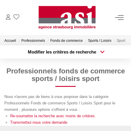
VENDRE
Accueil
Professionnels
Fonds de commerce
Sports / Loisirs
Sport
Estimez Votre Bien
Modifier les critères de recherche
Pourquoi Nous Choisir ?
Type de transaction
Localisation
Acheter
Localisation
Professionnels fonds de commerce
Type de bien
ACHETER
Surface min
Sélectionnez...
sports / loisirs sport
Plus de critères
Budget max
LOUER
Nous n'avons pas de biens à vous proposer dans la catégorie
Professionnels Fonds de commerce Sports / Loisirs Sport pour le
Créer une alerte
Consulter Nos Annonces
moment , plusieurs options s'offrent à vous :
Dossier Locataire
Re-soumettre la recherche avec moins de critères.
Transmettez-nous votre demande