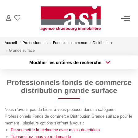
VENDRE
Accueil
Professionnels
Fonds de commerce
Distribution
Estimez Votre Bien
Grande surface
Pourquoi Nous Choisir ?
Modifier les critères de recherche
Type de transaction
Localisation
Acheter
Localisation
ACHETER
Professionnels fonds de commerce
Type de bien
Surface min
Sélectionnez...
distribution grande surface
LOUER
Plus de critères
Budget max
Nous n'avons pas de biens à vous proposer dans la catégorie
Consulter Nos Annonces
Professionnels Fonds de commerce Distribution Grande surface pour le
Créer une alerte
Dossier Locataire
moment , plusieurs options s'offrent à vous :
Re-soumettre la recherche avec moins de critères.
Transmettez-nous votre demande