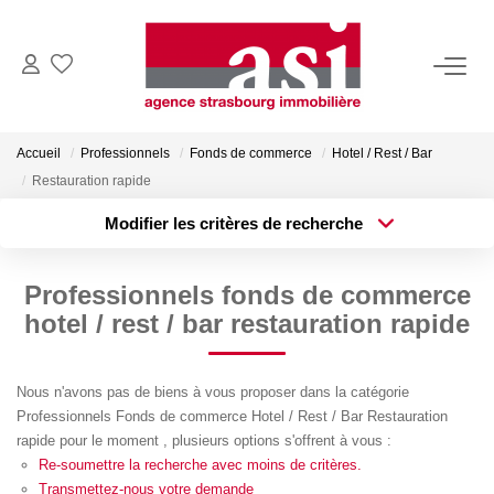
VENDRE
Accueil
Professionnels
Fonds de commerce
Hotel / Rest / Bar
Estimez Votre Bien
Restauration rapide
Pourquoi Nous Choisir ?
Modifier les critères de recherche
Type de transaction
Localisation
Acheter
Localisation
ACHETER
Professionnels fonds de commerce
Type de bien
Surface min
Sélectionnez...
hotel / rest / bar restauration rapide
LOUER
Plus de critères
Budget max
Nous n'avons pas de biens à vous proposer dans la catégorie
Consulter Nos Annonces
Professionnels Fonds de commerce Hotel / Rest / Bar Restauration
Créer une alerte
Dossier Locataire
rapide pour le moment , plusieurs options s'offrent à vous :
Re-soumettre la recherche avec moins de critères.
Transmettez-nous votre demande