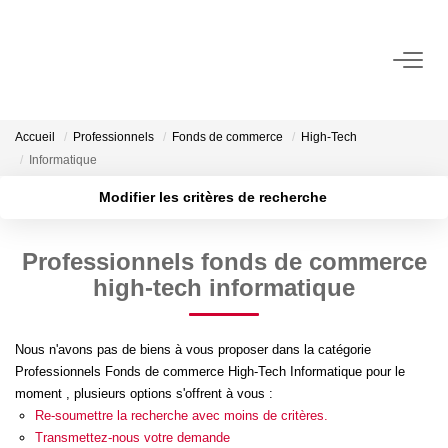
VENDRE
Accueil
Professionnels
Fonds de commerce
High-Tech
Estimez Votre Bien
Informatique
Pourquoi Nous Choisir ?
Modifier les critères de recherche
Localisation
Type de transaction
ACHETER
Professionnels fonds de commerce
Type de bien
Surface min
high-tech informatique
LOUER
Plus de critères
Budget max
Consulter Nos Annonces
Nous n'avons pas de biens à vous proposer dans la catégorie
Professionnels Fonds de commerce High-Tech Informatique pour le
Créer une alerte
Dossier Locataire
moment , plusieurs options s'offrent à vous :
Re-soumettre la recherche avec moins de critères.
Transmettez-nous votre demande