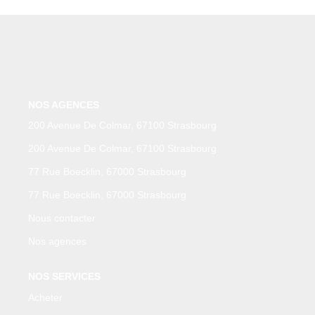
GÉRER
SYNDIC
IMMEUBLE
NOS AGENCES
200 Avenue De Colmar, 67100 Strasbourg
ASSURANCE
200 Avenue De Colmar, 67100 Strasbourg
CONTACT
77 Rue Boecklin, 67000 Strasbourg
77 Rue Boecklin, 67000 Strasbourg
Nos Agences
Nous contacter
Nos agences
ESPACE CLIENT
NOS SERVICES
Acheter