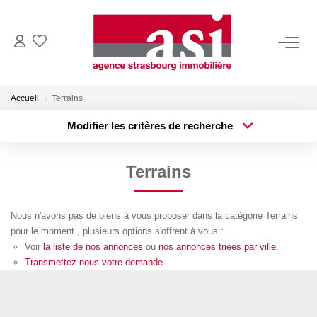
VENDRE
Accueil
Terrains
Estimez Votre Bien
Modifier les critères de recherche
Pourquoi Nous Choisir ?
Type de transaction
Localisation
Acheter
Localisation
Terrains
Type de bien
ACHETER
Surface min
Sélectionnez...
Nous n'avons pas de biens à vous proposer dans la catégorie Terrains
Plus de critères
Budget max
LOUER
pour le moment , plusieurs options s'offrent à vous :
Voir
la liste de nos annonces
ou
nos annonces triées par ville.
Créer une alerte
Consulter Nos Annonces
Transmettez-nous votre demande
Dossier Locataire