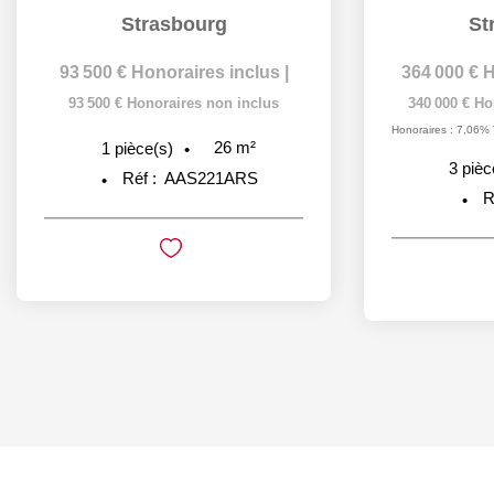
Strasbourg
St
93 500 €
Honoraires inclus
|
364 000 €
H
93 500 €
Honoraires non inclus
340 000 €
Ho
Honoraires : 7,06% 
26
m²
1
pièce(s)
3
pièc
Réf :
AAS221ARS
R