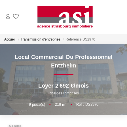
VENDRE
Accueil
Transmission d'entreprise
Référence DS2970
Estimez Votre Bien
Pourquoi Nous Choisir ?
Local Commercial Ou Professionnel
Entzheim
ACHETER
Loyer 2 692 €/mois
LOUER
charges comprises
Consulter Nos Annonces
9
pièce(s)
•
218
m²
•
Réf : DS2970
Dossier Locataire
A Louer