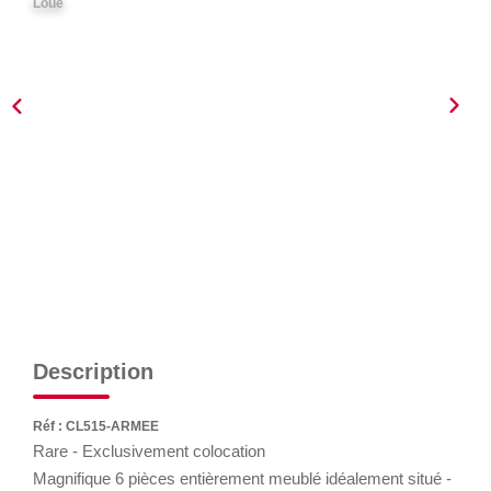
Loué
GÉRER
SYNDIC
IMMEUBLE
ASSURANCE
CONTACT
Nos Agences
Description
ESPACE CLIENT
Réf : CL515-ARMEE
Rare - Exclusivement colocation
Magnifique 6 pièces entièrement meublé idéalement situé -