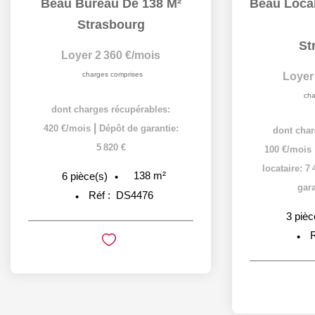
Beau Bureau De 138 M²
Strasbourg
St
Loyer 2 360 €/mois
charges comprises
Loyer
cha
dont charges récupérables:
|
420 €/mois
Dépôt de garantie:
dont char
5 820 €
100 €/mois
locataire: 7
138
m²
6
pièce(s)
gara
Réf :
DS4476
3
pièc
R