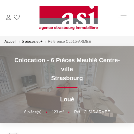
VENDRE
Accueil
5 pièces et +
Référence CL515-ARMEE
Estimez Votre Bien
Pourquoi Nous Choisir ?
Colocation - 6 Pièces Meublé Centre-
ville
ACHETER
Strasbourg
LOUER
Loué
Consulter Nos Annonces
6
pièce(s)
•
123
m²
•
Réf : CL515-ARMEE
Dossier Locataire