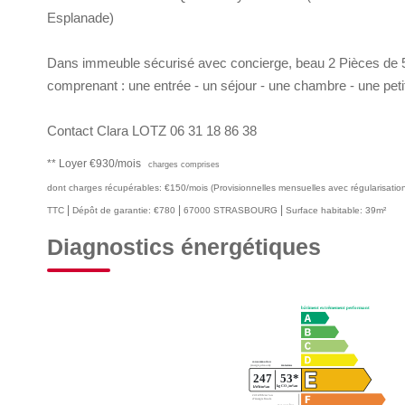
Esplanade)
Dans immeuble sécurisé avec concierge, beau 2 Pièces de 52
comprenant : une entrée - un séjour - une chambre - une peti
Contact Clara LOTZ 06 31 18 86 38
**
Loyer €930/mois
charges comprises
dont charges récupérables: €150/mois (Provisionnelles mensuelles avec régularisatio
|
|
|
TTC
Dépôt de garantie: €780
67000 STRASBOURG
Surface habitable: 39m²
Diagnostics énergétiques