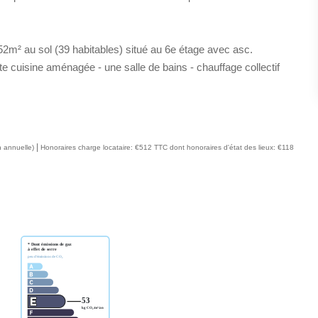
m² au sol (39 habitables) situé au 6e étage avec asc.
te cuisine aménagée - une salle de bains - chauffage collectif
|
n annuelle)
Honoraires charge locataire: €512 TTC
dont honoraires d'état des lieux: €118