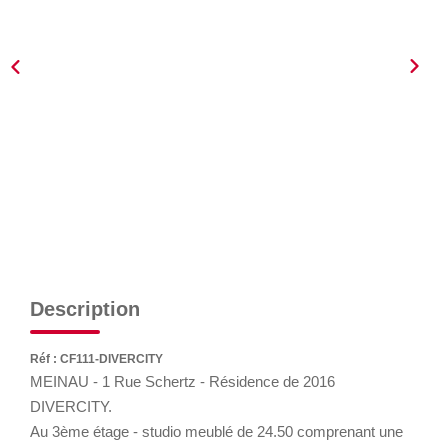
GÉRER
SYNDIC
IMMEUBLE
ASSURANCE
CONTACT
Description
Nos Agences
Réf : CF111-DIVERCITY
ESPACE CLIENT
MEINAU - 1 Rue Schertz - Résidence de 2016
DIVERCITY.
Au 3ème étage - studio meublé de 24.50 comprenant une