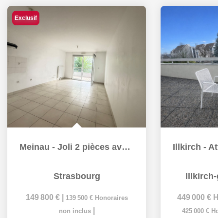
Exclusif
Meinau - Joli 2 pièces avec balcon
Strasbourg
Illkirch
149 800 €
|
449 000 €
H
139 500 €
Honoraires
|
non inclus
425 000 €
Ho