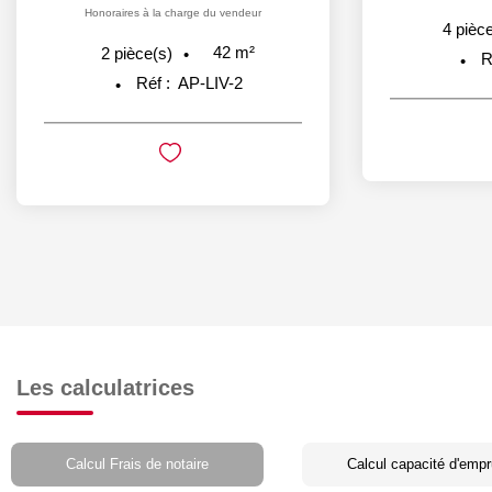
Honoraires à la charge du vendeur
4
pièce
42
m²
2
pièce(s)
R
Réf :
AP-LIV-2
Les calculatrices
Calcul Frais de notaire
Calcul capacité d'empr