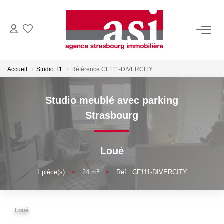
VENDRE
Accueil
Studio T1
Référence CF111-DIVERCITY
Estimez Votre Bien
Pourquoi Nous Choisir ?
Studio meublé avec parking
Strasbourg
ACHETER
Loué
LOUER
1
pièce(s)
•
24
m²
•
Réf : CF111-DIVERCITY
Consulter Nos Annonces
Dossier Locataire
Loué