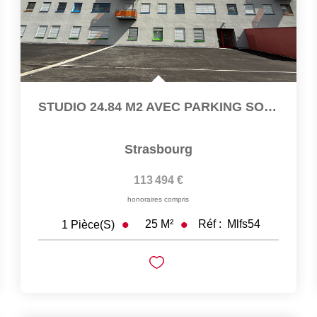
STUDIO 24.84 M2 AVEC PARKING SOUS-SOL
Strasbourg
113 494 €
honoraires compris
25
M²
Réf :
Mlfs54
1
Pièce(s)