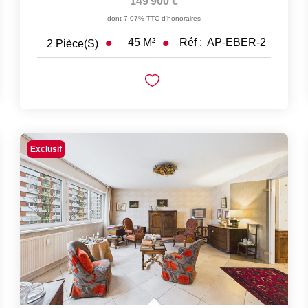
149 900 €
dont 7,07% TTC d'honoraires
45
M²
Réf :
AP-EBER-2
2
Pièce(s)
Exclusif