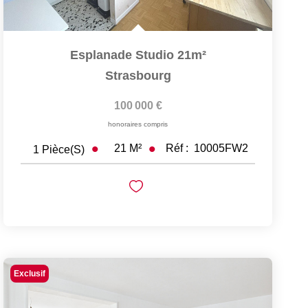
Esplanade Studio 21m²
Strasbourg
100 000 €
honoraires compris
21
M²
Réf :
10005FW2
1
Pièce(s)
Exclusif