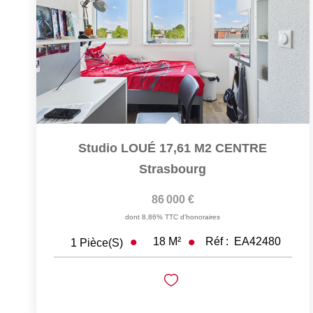
Studio LOUÉ 17,61 M2 CENTRE
Strasbourg
86 000 €
dont 8,86% TTC d'honoraires
18
M²
Réf :
EA42480
1
Pièce(s)