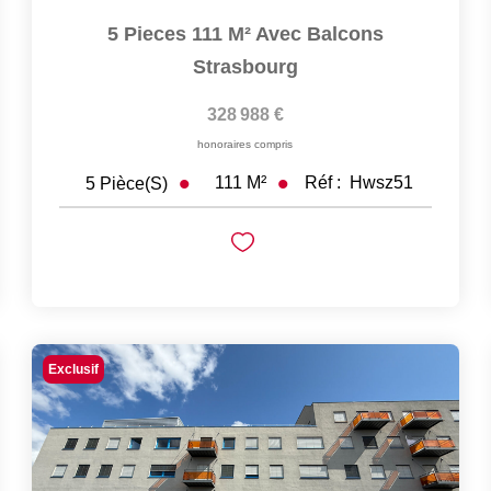
5 Pieces 111 M² Avec Balcons
Strasbourg
328 988 €
honoraires compris
111
M²
Réf :
Hwsz51
5
Pièce(s)
Exclusif