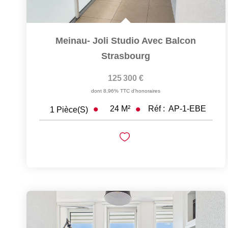
Meinau- Joli Studio Avec Balcon
Strasbourg
125 300 €
dont 8,96% TTC d'honoraires
24
M²
Réf :
AP-1-EBE
1
Pièce(s)