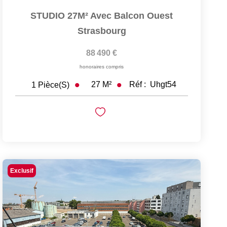
STUDIO 27M² Avec Balcon Ouest
Strasbourg
88 490 €
honoraires compris
27
M²
Réf :
Uhgt54
1
Pièce(s)
Exclusif