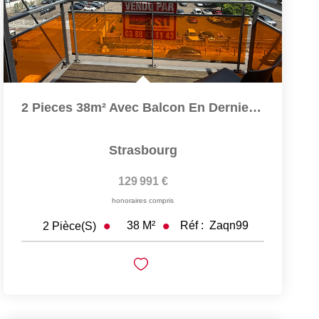
2 Pieces 38m² Avec Balcon En Dernier Étage Et Parking...
Strasbourg
129 991 €
honoraires compris
38
M²
Réf :
Zaqn99
2
Pièce(s)