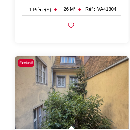
26
M²
Réf :
VA41304
1
Pièce(s)
Exclusif