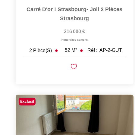
Carré D'or ! Strasbourg- Joli 2 Pièces
Strasbourg
216 000 €
honoraires compris
52
M²
Réf :
AP-2-GUT
2
Pièce(s)
Exclusif