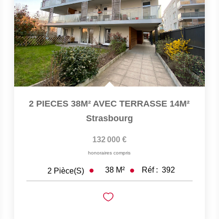
2 PIECES 38M² AVEC TERRASSE 14M²
Strasbourg
132 000 €
honoraires compris
38
M²
Réf :
392
2
Pièce(s)