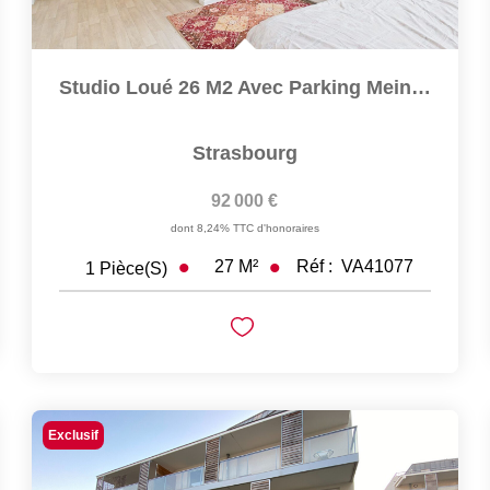
Studio Loué 26 M2 Avec Parking Meinau
Strasbourg
92 000 €
dont 8,24% TTC d'honoraires
27
M²
Réf :
VA41077
1
Pièce(s)
Exclusif