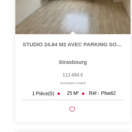
STUDIO 24.84 M2 AVEC PARKING SOUS-SOL
Strasbourg
113 494 €
honoraires compris
25
M²
Réf :
Pfse62
1
Pièce(s)