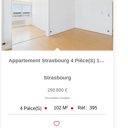
Appartement Strasbourg 4 Pièce(s) 102 M2
Strasbourg
290 800 €
honoraires compris
102
M²
Réf :
395
4
Pièce(s)