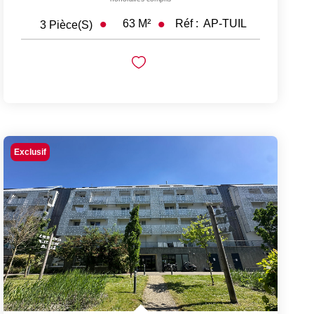
63
M²
Réf :
AP-TUIL
3
Pièce(s)
Exclusif