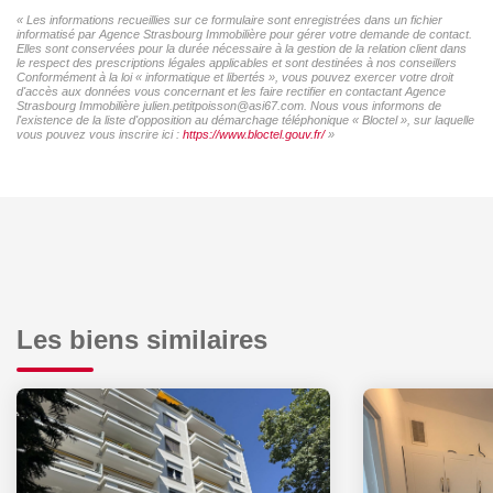
« Les informations recueillies sur ce formulaire sont enregistrées dans un fichier
informatisé par Agence Strasbourg Immobilière pour gérer votre demande de contact.
Elles sont conservées pour la durée nécessaire à la gestion de la relation client dans
le respect des prescriptions légales applicables et sont destinées à nos conseillers
Conformément à la loi « informatique et libertés », vous pouvez exercer votre droit
d'accès aux données vous concernant et les faire rectifier en contactant Agence
Strasbourg Immobilière julien.petitpoisson@asi67.com. Nous vous informons de
l'existence de la liste d'opposition au démarchage téléphonique « Bloctel », sur laquelle
vous pouvez vous inscrire ici :
https://www.bloctel.gouv.fr/
»
Les biens similaires