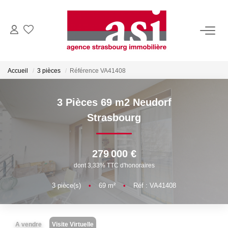
VENDRE
Accueil
3 pièces
Référence VA41408
Estimez Votre Bien
Pourquoi Nous Choisir ?
3 Pièces 69 m2 Neudorf
Strasbourg
ACHETER
279 000 €
LOUER
dont 3,33% TTC d'honoraires
Consulter Nos Annonces
3
pièce(s)
•
69
m²
•
Réf : VA41408
Dossier Locataire
A vendre
Visite Virtuelle