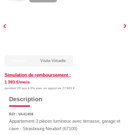
GÉRER
SYNDIC
IMMEUBLE
ASSURANCE
Photos
Visite Virtuelle
Simulation de remboursement :
CONTACT
1 393 €/mois
pendant 20 ans à 3% avec un apport de 27 900 €
Nos Agences
Description
ESPACE CLIENT
Réf : VA41408
Appartement 3 pièces lumineux avec terrasse, garage et
cave - Strasbourg Neudorf (67100)