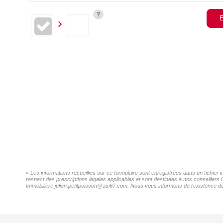
E
« Les informations recueillies sur ce formulaire sont enregistrées dans un fichier
respect des prescriptions légales applicables et sont destinées à nos conseillers
Immobilière julien.petitpoisson@asi67.com. Nous vous informons de l'existence de l