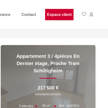
rance
Contact
Espace client
Appartement 3 / 4pièces En
Dernier étage, Proche Tram
Schiltigheim
217 500 €
honoraires compris
83
m²
3
pièce(s)
Réf :
VA37973