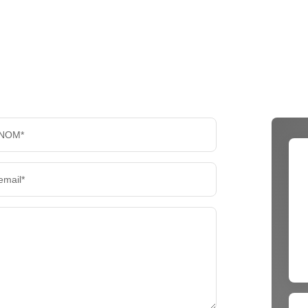
NOM*
email*