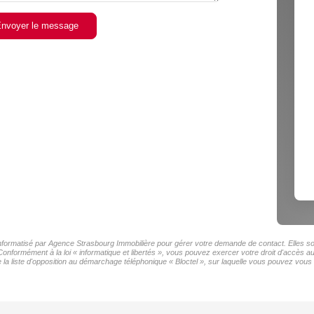
nvoyer le message
 informatisé par Agence Strasbourg Immobilière pour gérer votre demande de contact. Elles son
 Conformément à la loi « informatique et libertés », vous pouvez exercer votre droit d'accès 
a liste d'opposition au démarchage téléphonique « Bloctel », sur laquelle vous pouvez vous i