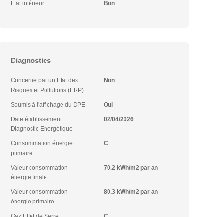
Etat intérieur
Bon
Diagnostics
Concerné par un Etat des
Non
Risques et Pollutions (ERP)
Soumis à l'affichage du DPE
Oui
Date établissement
02/04/2026
Diagnostic Energétique
Consommation énergie
C
primaire
Valeur consommation
70.2 kWh/m2 par an
énergie finale
Valeur consommation
80.3 kWh/m2 par an
énergie primaire
Gaz Effet de Serre
C