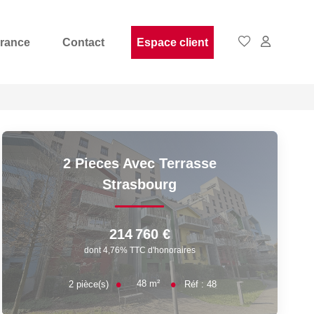
rance
Contact
Espace client
2 Pieces Avec Terrasse
Strasbourg
214 760 €
dont 4,76% TTC d'honoraires
48
m²
2
pièce(s)
Réf :
48