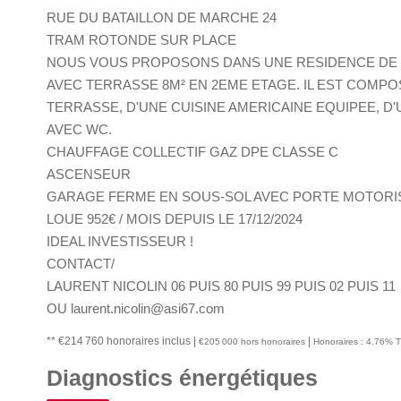
RUE DU BATAILLON DE MARCHE 24
TRAM ROTONDE SUR PLACE
NOUS VOUS PROPOSONS DANS UNE RESIDENCE DE 20
AVEC TERRASSE 8M² EN 2EME ETAGE. IL EST COMPO
TERRASSE, D'UNE CUISINE AMERICAINE EQUIPEE, D'
AVEC WC.
CHAUFFAGE COLLECTIF GAZ DPE CLASSE C
ASCENSEUR
GARAGE FERME EN SOUS-SOL AVEC PORTE MOTORI
LOUE 952€ / MOIS DEPUIS LE 17/12/2024
IDEAL INVESTISSEUR !
CONTACT/
LAURENT NICOLIN 06 PUIS 80 PUIS 99 PUIS 02 PUIS 11
OU laurent.nicolin@asi67.com
** €214 760
honoraires inclus
|
|
€205 000
hors honoraires
Honoraires : 4.76% T
Diagnostics énergétiques