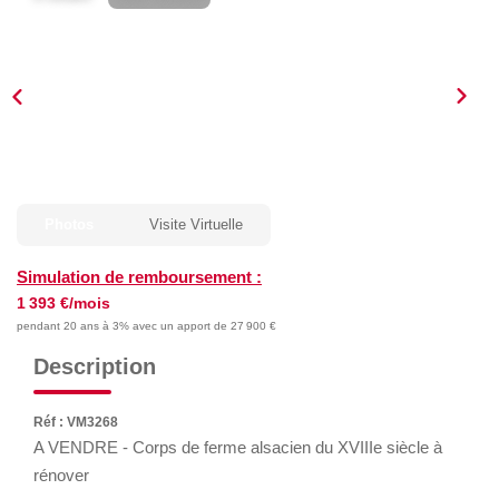
GÉRER
SYNDIC
IMMEUBLE
ASSURANCE
Photos
Visite Virtuelle
Simulation de remboursement :
CONTACT
1 393 €/mois
pendant 20 ans à 3% avec un apport de 27 900 €
Nos Agences
Description
ESPACE CLIENT
Réf : VM3268
A VENDRE - Corps de ferme alsacien du XVIIIe siècle à
rénover