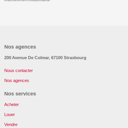
financièrement indépendante
Nos agences
200 Avenue De Colmar, 67100 Strasbourg
200 Avenue De Colmar, 67100 Strasbourg
Nous contacter
Nos agences
Nos services
Acheter
Louer
Vendre