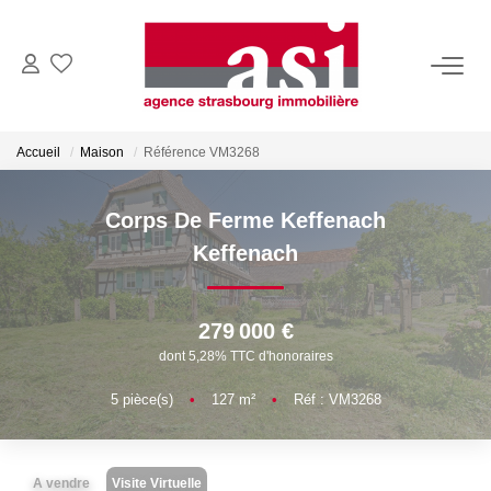
VENDRE
Accueil
Maison
Référence VM3268
Estimez Votre Bien
Pourquoi Nous Choisir ?
Corps De Ferme Keffenach
Keffenach
ACHETER
279 000 €
LOUER
dont 5,28% TTC d'honoraires
Consulter Nos Annonces
5
pièce(s)
•
127
m²
•
Réf : VM3268
Dossier Locataire
A vendre
Visite Virtuelle