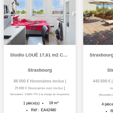
Studio LOUÉ 17,61 m2 CENTRE
Strasbourg
St
86 000 €
Honoraires inclus
|
445 000 €
|
79 000 €
Honoraires non inclus
n
Honoraires : 8,86% TTC à la charge de l'acquéreur
Honoraires 
18
m²
1
pièce(s)
4
pièce
Réf :
EA42480
R