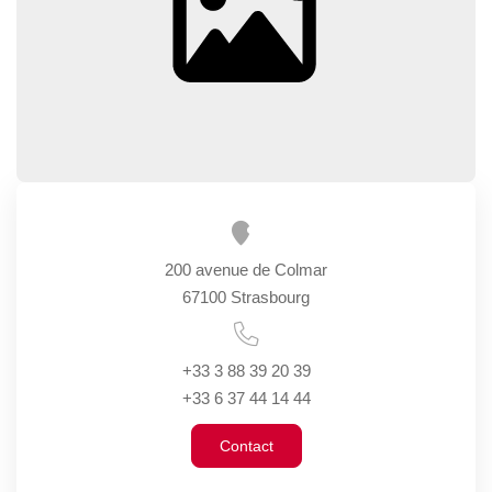
GÉRER
SYNDIC
IMMEUBLE
ASSURANCE
200 avenue de Colmar
CONTACT
67100 Strasbourg
Nos Agences
+33 3 88 39 20 39
+33 6 37 44 14 44
ESPACE CLIENT
Contact