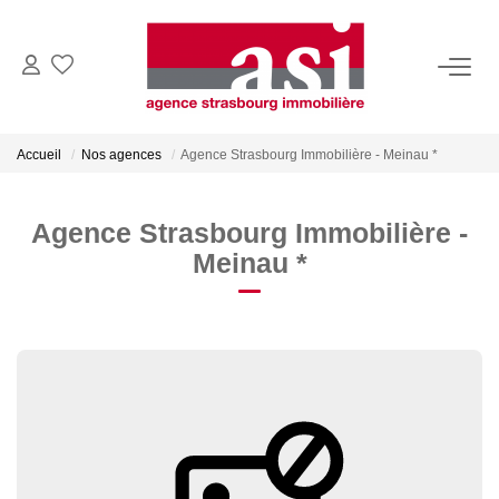
VENDRE
Accueil
Nos agences
Agence Strasbourg Immobilière - Meinau *
Estimez Votre Bien
Pourquoi Nous Choisir ?
Agence Strasbourg Immobilière -
Meinau *
ACHETER
LOUER
Consulter Nos Annonces
Dossier Locataire